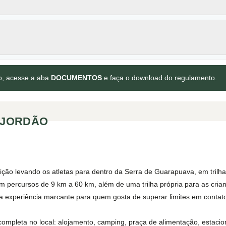
to, acesse a aba
DOCUMENTOS
e faça o download do regulamento.
O JORDÃO
dição levando os atletas para dentro da Serra de Guarapuava, em trilh
om percursos de 9 km a 60 km, além de uma trilha própria para as cri
 experiência marcante para quem gosta de superar limites em contato
completa no local: alojamento, camping, praça de alimentação, estac